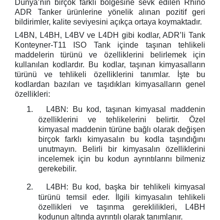
Dünya’nın birçok farklı bölgesine sevk edilen Rhino
ADR Tanker ürünlerine yönelik alınan pozitif geri
bildirimler, kalite seviyesini açıkça ortaya koymaktadır.
L4BN, L4BH, L4BV ve L4DH gibi kodlar, ADR’li Tank
Konteyner-T11 ISO Tank içinde taşınan tehlikeli
maddelerin türünü ve özelliklerini belirlemek için
kullanılan kodlardır. Bu kodlar, taşınan kimyasalların
türünü ve tehlikeli özelliklerini tanımlar. İşte bu
kodlardan bazıları ve taşıdıkları kimyasalların genel
özellikleri:
1.
L4BN: Bu kod, taşınan kimyasal maddenin
özelliklerini ve tehlikelerini belirtir. Özel
kimyasal maddenin türüne bağlı olarak değişen
birçok farklı kimyasalın bu kodla taşındığını
unutmayın. Belirli bir kimyasalın özelliklerini
incelemek için bu kodun ayrıntılarını bilmeniz
gerekebilir.
2.
L4BH: Bu kod, başka bir tehlikeli kimyasal
türünü temsil eder. İlgili kimyasalın tehlikeli
özellikleri ve taşınma gereklilikleri, L4BH
kodunun altında ayrıntılı olarak tanımlanır.