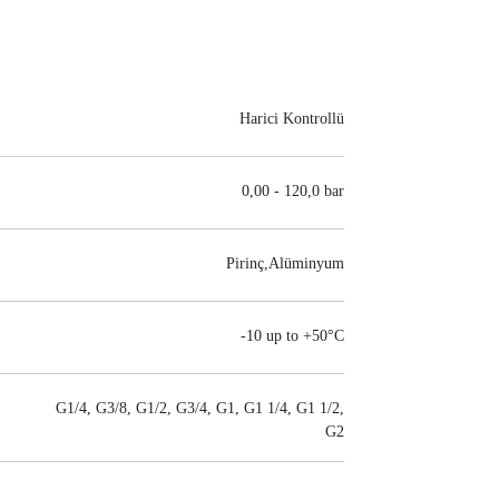
Harici Kontrollü
0,00 - 120,0 bar
Pirinç,Alüminyum
-10 up to +50°C
G1/4, G3/8, G1/2, G3/4, G1, G1 1/4, G1 1/2,
G2