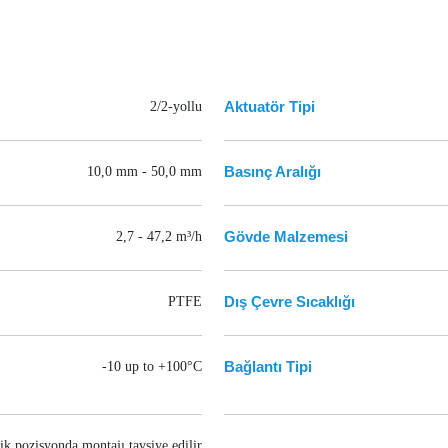
Aktuatör Tipi
2/2-yollu
Basınç Aralığı
10,0 mm - 50,0 mm
Gövde Malzemesi
2,7 - 47,2 m³/h
Dış Çevre Sıcaklığı
PTFE
Bağlantı Tipi
-10 up to +100°C
ik pozisyonda montajı tavsiye edilir