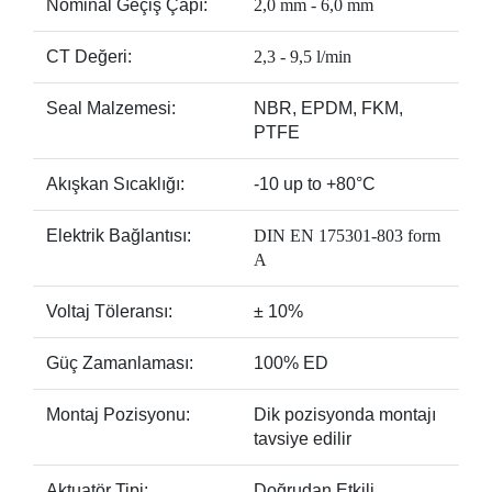
Nominal Geçiş Çapı:
2,0 mm - 6,0 mm
CT Değeri:
2,3 - 9,5 l/min
Seal Malzemesi:
NBR, EPDM, FKM,
PTFE
Akışkan Sıcaklığı:
-10 up to +80°C
Elektrik Bağlantısı:
DIN EN 175301-803 form
A
Voltaj Töleransı:
± 10%
Güç Zamanlaması:
100% ED
Montaj Pozisyonu:
Dik pozisyonda montajı
tavsiye edilir
Aktuatör Tipi:
Doğrudan Etkili