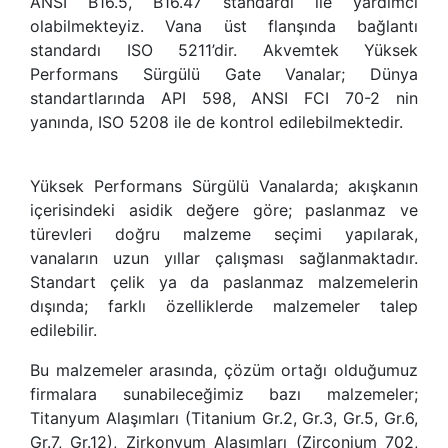
ANSI B16.5, B16.47 standardı ile yardımcı
olabilmekteyiz. Vana üst flanşında bağlantı
standardı ISO 5211’dir. Akvemtek Yüksek
Performans Sürgülü Gate Vanalar; Dünya
standartlarında API 598, ANSI FCI 70-2 nin
yanında, ISO 5208 ile de kontrol edilebilmektedir.
Yüksek Performans Sürgülü Vanalarda; akışkanın
içerisindeki asidik değere göre; paslanmaz ve
türevleri doğru malzeme seçimi yapılarak,
vanaların uzun yıllar çalışması sağlanmaktadır.
Standart çelik ya da paslanmaz malzemelerin
dışında; farklı özelliklerde malzemeler talep
edilebilir.
Bu malzemeler arasında, çözüm ortağı olduğumuz
firmalara sunabileceğimiz bazı malzemeler;
Titanyum Alaşımları (Titanium Gr.2, Gr.3, Gr.5, Gr.6,
Gr.7, Gr.12), Zirkonyum Alaşımları (Zirconium 702,