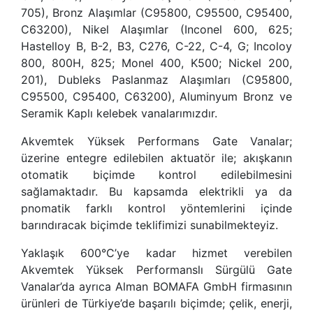
705), Bronz Alaşımlar (C95800, C95500, C95400,
C63200), Nikel Alaşımlar (Inconel 600, 625;
Hastelloy B, B-2, B3, C276, C-22, C-4, G; Incoloy
800, 800H, 825; Monel 400, K500; Nickel 200,
201), Dubleks Paslanmaz Alaşımları (C95800,
C95500, C95400, C63200), Aluminyum Bronz ve
Seramik Kaplı kelebek vanalarımızdır.
Akvemtek Yüksek Performans Gate Vanalar;
üzerine entegre edilebilen aktuatör ile; akışkanın
otomatik biçimde kontrol edilebilmesini
sağlamaktadır. Bu kapsamda elektrikli ya da
pnomatik farklı kontrol yöntemlerini içinde
barındıracak biçimde teklifimizi sunabilmekteyiz.
Yaklaşık 600°C’ye kadar hizmet verebilen
Akvemtek Yüksek Performanslı Sürgülü Gate
Vanalar’da ayrıca Alman BOMAFA GmbH firmasının
ürünleri de Türkiye’de başarılı biçimde; çelik, enerji,